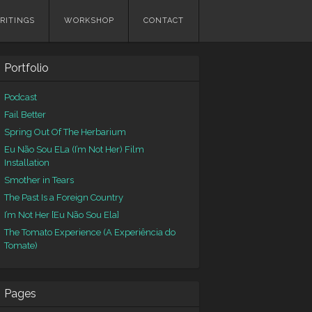
RITINGS
WORKSHOP
CONTACT
Portfolio
Podcast
Fail Better
Spring Out Of The Herbarium
Eu Não Sou ELa (I’m Not Her) Film
Installation
Smother in Tears
The Past Is a Foreign Country
I’m Not Her [Eu Não Sou Ela]
The Tomato Experience (A Experiência do
Tomate)
Pages