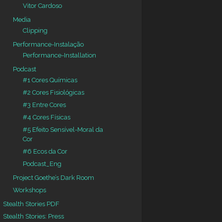
Vitor Cardoso
Media
Clipping
Performance-Instalação
Performance-Installation
Podcast
#1 Cores Químicas
#2 Cores Fisiológicas
#3 Entre Cores
#4 Cores Físicas
#5 Efeito Sensível-Moral da
Cor
#6 Ecos da Cor
Podcast_Eng
Project Goethe’s Dark Room
Workshops
Stealth Stories PDF
Stealth Stories: Press