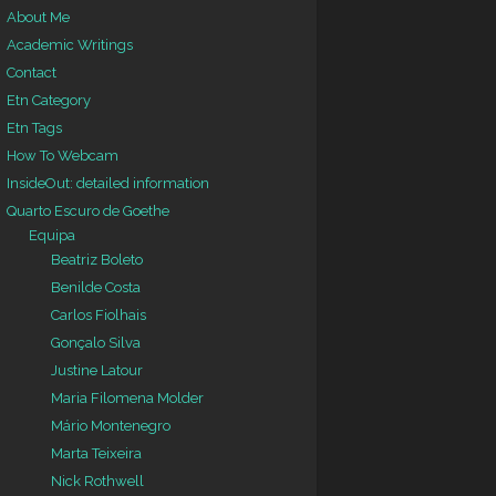
About Me
Academic Writings
Contact
Etn Category
Etn Tags
How To Webcam
InsideOut: detailed information
Quarto Escuro de Goethe
Equipa
Beatriz Boleto
Benilde Costa
Carlos Fiolhais
Gonçalo Silva
Justine Latour
Maria Filomena Molder
Mário Montenegro
Marta Teixeira
Nick Rothwell