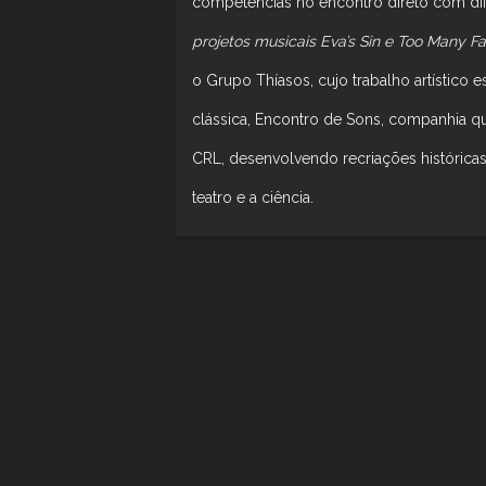
competências no encontro direto com dif
projetos musicais Eva’s Sin e Too Many 
o Grupo Thíasos, cujo trabalho artístico
clássica, Encontro de Sons, companhia q
CRL, desenvolvendo recriações históricas 
teatro e a ciência.