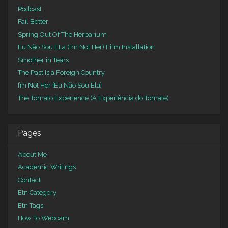
Podcast
Fail Better
Spring Out Of The Herbarium
Eu Não Sou ELa (I’m Not Her) Film Installation
Smother in Tears
The Past Is a Foreign Country
I’m Not Her [Eu Não Sou Ela]
The Tomato Experience (A Experiência do Tomate)
Pages
About Me
Academic Writings
Contact
Etn Category
Etn Tags
How To Webcam