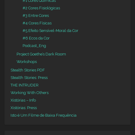
#1 Cores Químicas
#2 Cores Fisiológicas
#3 Entre Cores
#4 Cores Físicas
#5 Efeito Sensível-Moral da Cor
#6 Ecos da Cor
Podcast_Eng
Project Goethe’s Dark Room
Workshops
Stealth Stories PDF
Stealth Stories: Press
THE INTRUDER
Working With Others
Xistórias – Info
Xistórias: Press
Isto é Um Filme de Baixa Frequência